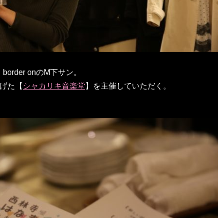
rder onのM下サン。
上げた【
シャカリキ音楽堂
】を主催していただく。