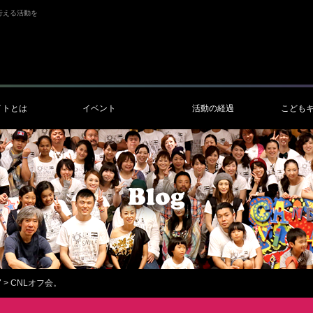
行える活動を
イトとは
イベント
活動の経過
こども
7
>
CNLオフ会。