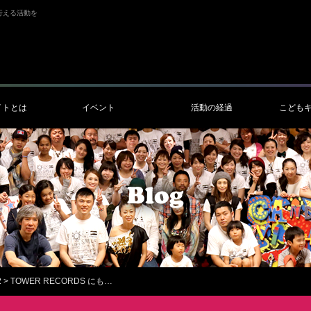
行える活動を
イトとは
イベント
活動の経過
こども
2
>
TOWER RECORDS にも…