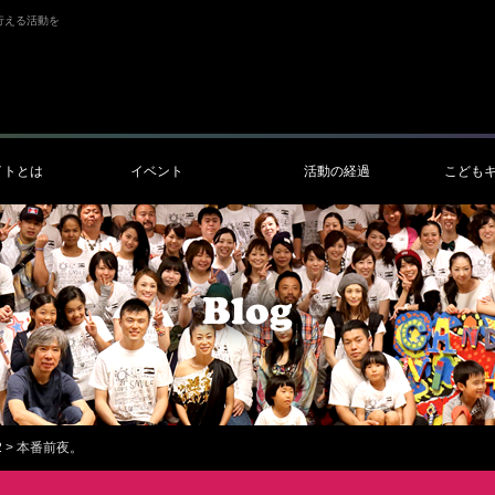
行える活動を
イトとは
イベント
活動の経過
こども
2
>
本番前夜。