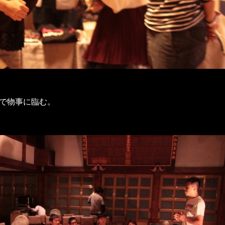
心で物事に臨む。
。