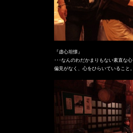
『虚心坦懐』
･･･なんのわだかまりもない素直な
偏見がなく、心をひらいていること