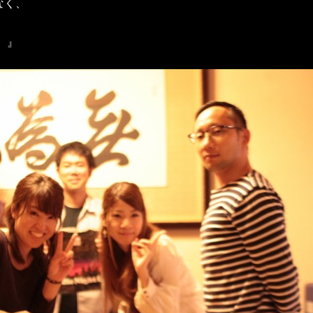
なく、
 』