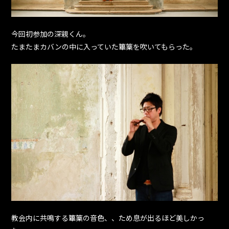
今回初参加の深親くん。
たまたまカバンの中に入っていた篳篥を吹いてもらった。
教会内に共鳴する篳篥の音色、、ため息が出るほど美しかっ