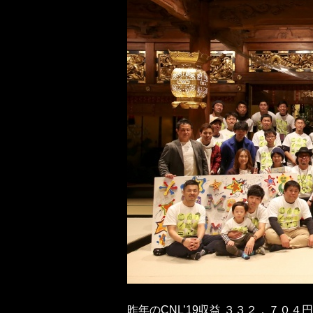
昨年のCNL’19収益 ３３２，７０４