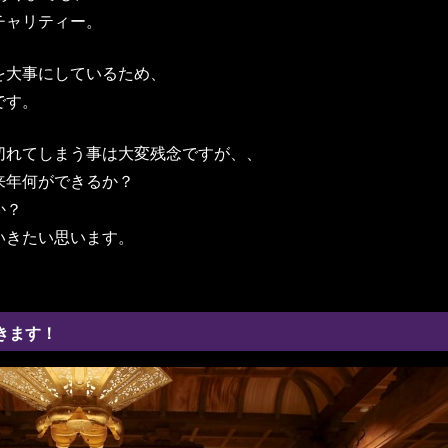
チャリティー。
を大事にしているため、
です。
切れてしまう事は大変残念ですが、、
来年何ができるか？
か？
いきたい思います。
行きます！