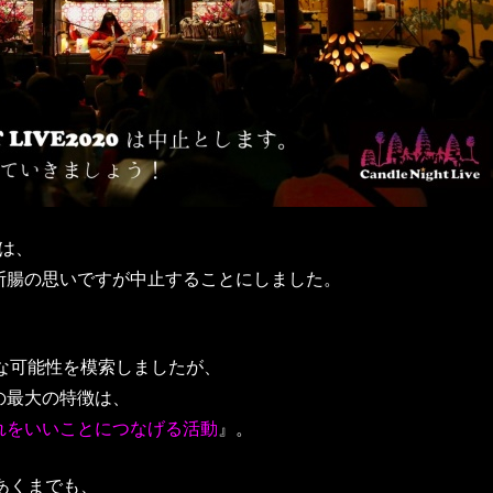
0は、
断腸の思いですが中止することにしました。
々な可能性を模索しましたが、
E】の最大の特徴は、
れをいいことにつなげる活動
』。
、あくまでも、