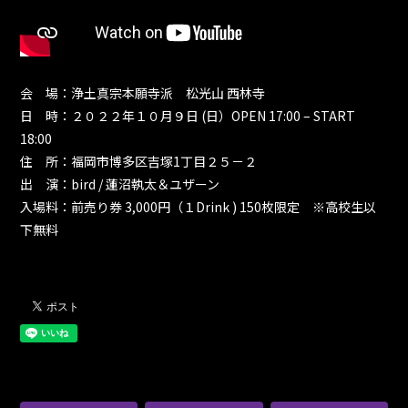
会 場：浄土真宗本願寺派 松光山 西林寺
日 時：２０２２年１０月９日 (日）OPEN 17:00 – START
18:00
住 所：福岡市博多区吉塚1丁目２５－２
出 演：bird / 蓮沼執太＆ユザーン
入場料：前売り券 3,000円（１Drink ) 150枚限定 ※高校生以
下無料