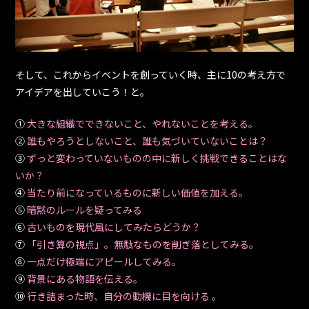
そして、これからイベントを創っていく時、主に10の考え方で
アイデアを出していこう！と。
①
大きな組織でできないこと、やれないことを考える。
②
誰もやろうとしないこと、誰も気づいていないことは？
③
ずっと変わっていないものの中に新しく挑戦できることはな
いか？
④
当たり前になっているものに新しい価値を加える。
⑤
暗黙のルールを疑ってみる
⑥
古いものを現代風にしてみたらどうか？
⑦
「引き算の視点」。無駄なものを削ぎ落としてみる。
⑧
一点だけ極端にアピールしてみる。
⑨
背景にある物語を伝える。
⑩
行き詰まった時、自分の動機に目を向ける 。