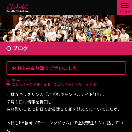
メニュー
ブログ
お申込み有り難うございました。
2014/07/11
こどもキャンドルナイト
こどもキャンドルナイト'14
西林寺キッズサンガ『こどもキャンドルナイト’14』、
７月１日に情報を告知し、
有り難いことに初日で定員数３０組を越えてしまいましたが、
今日もFM福岡『モーニングジャム』で上野奈生サンが話してい
た