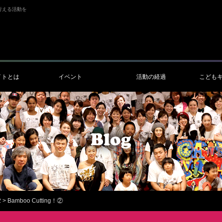
行える活動を
イトとは
イベント
活動の経過
こども
2
>
Bamboo Cutting！②