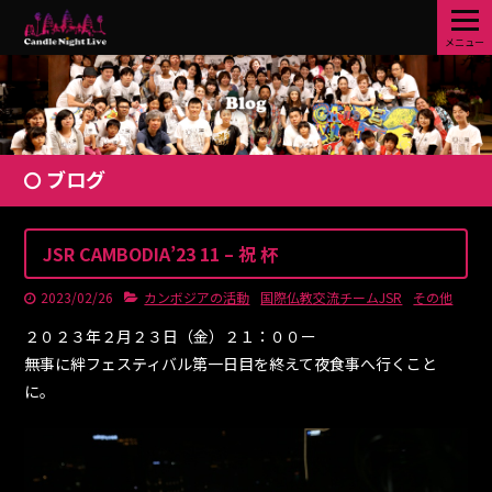
メニュー
ブログ
JSR CAMBODIA’23 11 – 祝 杯
2023/02/26
カンボジアの活動
国際仏教交流チームJSR
その他
２０２３年２月２３日（金）２１：００ー
無事に絆フェスティバル第一日目を終えて夜食事へ行くこと
に。