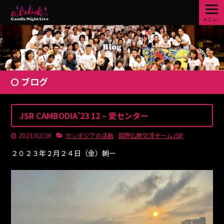
メニュー
ブログ
JSR CAMBODIA’23 12 – 愛センター
2023/02/26
カンボジアの活動
国際仏教交流チームJSR
２０２３年２月２４日（金）朝ー