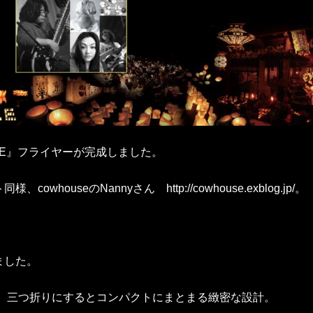
VE』フライヤーが完成しました。
ouseのNannyさん http://cowhouse.exblog.jp/。
ました。
レ、三つ折りにするとコンパクトにまとまる緻密な設計。