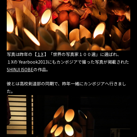
写真は昨年の【
１X
】「世界の写真家１００選」に選ばれ、
１Xの Yearbook2013にもカンボジアで撮った写真が掲載された
SHINJI ISOBE
の作品。
彼とは高校剣道部の同期で、昨年一緒にカンボジアへ行きまし
た。