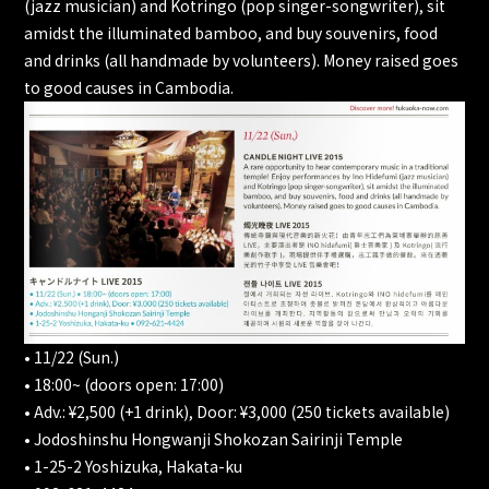
(jazz musician) and Kotringo (pop singer-songwriter), sit
amidst the illuminated bamboo, and buy souvenirs, food
and drinks (all handmade by volunteers). Money raised goes
to good causes in Cambodia.
• 11/22 (Sun.)
• 18:00~ (doors open: 17:00)
• Adv.: ¥2,500 (+1 drink), Door: ¥3,000 (250 tickets available)
• Jodoshinshu Hongwanji Shokozan Sairinji Temple
• 1-25-2 Yoshizuka, Hakata-ku