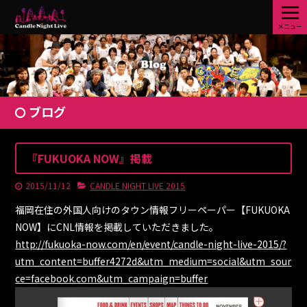
メニュー
ブログ
『FUKUOKA NOW』掲載
2015/11/12
CANDLE NIGHT LIVE 2015
福岡在住の外国人向けのタウン情報フリーペーパー【FUKUOKA
NOW】にCNL情報を掲載していただきました。
http://fukuoka-now.com/en/event/candle-night-live-2015/?
utm_content=buffer4272d&utm_medium=social&utm_sour
ce=facebook.com&utm_campaign=buffer