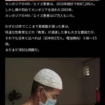
カンボジアのHIV／エイズ患者は、2010年統計で約67,200人。
しかし僕が初めてカンボジアを訪れた2003年、
カンボジアのHIV／エイズ患者は17万人もいた。
わずか10年でここまで患者数が減った事は、
地道な性教育などの「教育」が浸透した事も大きな要因だが、
それでも日本と比べれば（日本約2万人。増加傾向）３倍～3.5
倍。
まだまだ深刻な問題だ。