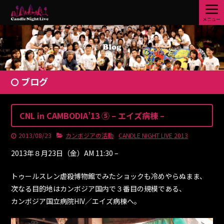
メニュー
ブログ
CNL in CAMBODIA’13 ⑤ – エイズ病棟 –
2013/08/23
カンボジアの活動
CANDLE NIGHT LIVE 2013
2013年８月23日（金）AM 11:30 –
トゥールスレン虐殺博物館でみたショックも冷めやらぬまま、
次なる目的地はカンボジア国内で３番目の規模である、
カンボジア国立病院HIV／エイズ病棟へ。