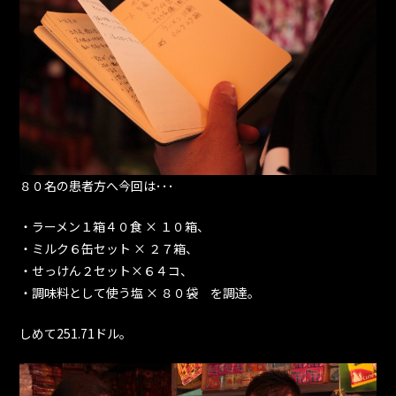
８０名の患者方へ今回は･･･
・ラーメン１箱４０食 × １０箱、
・ミルク６缶セット × ２７箱、
・せっけん２セット×６４コ、
・調味料として使う塩 × ８０袋 を調達。
しめて251.71ドル。