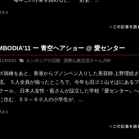
この記事を読む
MBODIA’11 ー 青空ヘアショー @ 愛センター
11/03/01
カンボジアの活動
国際仏教交流チームJSR
ズ病棟をあと、香港からプノンペン入りした美容師 上野理絵
流。 ５人全員が揃ったところで、今年も旧ゴミ山そばにある
クール、 日本人女性・藍さんが設立した学校『愛センター』
に住む、５０～６０人の小学生が、…
この記事を読む