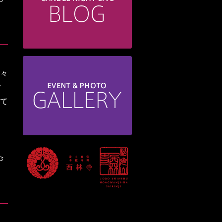
様々
フ
けて