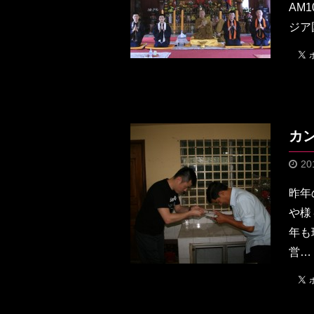
AM
ジア国
カ
20
昨年
や様
年も
営…