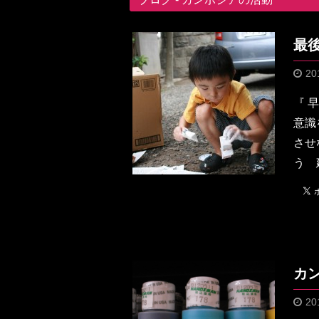
最
20
『 
意識
させ
う 
カ
20