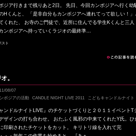
ボジア行きまで残りあと2日。 先日、今回カンボジアへ行く幼
のHくんと、 「是非自分もカンボジアへ連れてって欲しい！」
てくれた、 お寺のご門徒で、近所に住んでる学生Kくんと三人
カンボジアへ持っていくラジオの最終準…
この記事を読む
ジオ。
11/08/07
ンボジアの活動
CANDLE NIGHT LIVE 2011
こどもキャンドルナイト
ャンドルナイトLIVE』のチケットづくりと２０１１イベントT
デザインの打ち合わせ。 おたふく風邪の中来てくれたY氏。ひ
に印刷されたチケットをカット。 キリトリ線を入れて完
・・・毎年この作業を始めると、 『あぁ、…