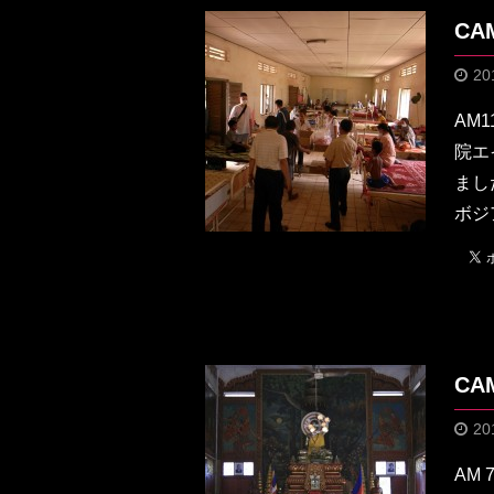
CA
20
AM
院エ
まし
ボジ
CA
20
AM