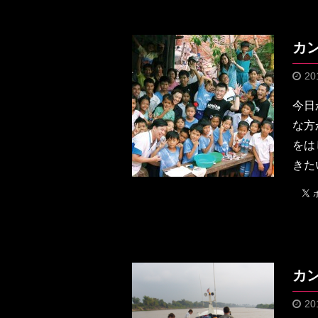
カ
20
今日
な方
をは
きた
カ
20