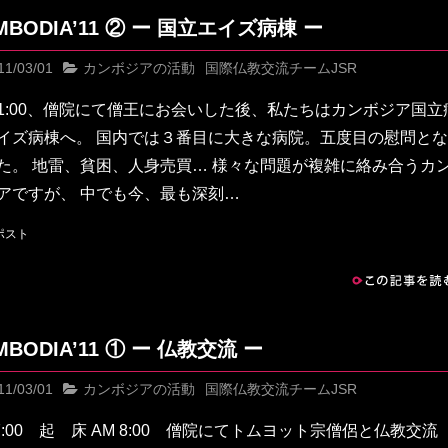
MBODIA’11 ② ー 国立エイズ病棟 ー
11/03/01
カンボジアの活動
国際仏教交流チームJSR
11:00、僧院にて僧王にお会いした後、私たちはカンボジア国立
イズ病棟へ。 国内では３番目に大きな病院。五度目の慰問と
た。 地雷、貧困、人身売買… 様々な問題が複雑に絡み合うカ
アですが、 中でも今、最も深刻…
この記事を読む
MBODIA’11 ① ー 仏教交流 ー
11/03/01
カンボジアの活動
国際仏教交流チームJSR
 7:00 起 床 AM 8:00 僧院にてトムヨット宗僧侶と仏教交流