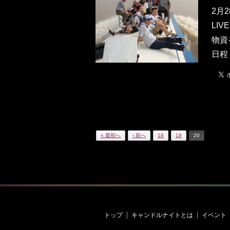
2月
LI
物資
日程
« 最初へ
‹ 前へ
18
19
20
トップ
キャンドルナイトとは
イベント