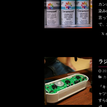
カン
染み
言っ
で、
ラ
20
カ
『キ
ャツ
すら
成。