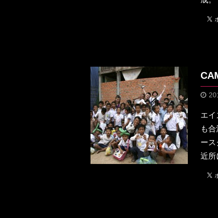
CA
20
エイ
も合
ース
近所