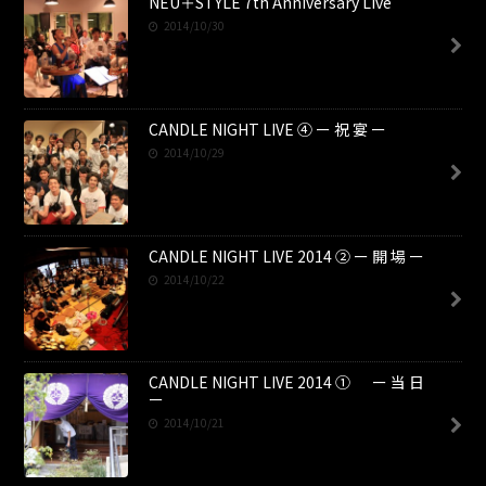
NEU＋STYLE 7th Anniversary Live
2014/10/30
CANDLE NIGHT LIVE ④ ー 祝 宴 ー
2014/10/29
CANDLE NIGHT LIVE 2014 ② ー 開 場 ー
2014/10/22
CANDLE NIGHT LIVE 2014 ① ー 当 日
ー
2014/10/21