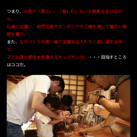
つまり、
お寺で「遊ぶ」、「楽しむ」という娯楽でありなが
ら、
仏縁に出遭い、自然災害やカンボジアのご縁を通して幅広い視
野を養う。
また、
ものづくりの第一線で活躍する人たちと直に接する中
で、
子ども達の感性を刺激するキッズサンガ。
・・・目指すところ
はココだ。