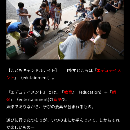
【こどもキャンドルナイト】＝ 目指すところは『
エデュテイメ
ント
』（edutainment）。
『エデュテイメント』 とは、『
教育
』（education）＋『
娯
楽
』（entertainment)の
造語
で、
娯楽でありながら、学びの要素が含まれるもの。
遊びに行ったつもりが、いつのまにか学んでいて、しかもそれ
が楽しいものー