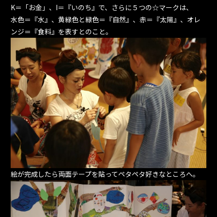
K＝「お金」、I＝『いのち』で、さらに５つの☆マークは、
水色＝『水』、黄緑色と緑色＝『自然』、赤＝『太陽』、オレ
ンジ＝『食料』を表すとのこと。
絵が完成したら両面テープを貼ってペタペタ好きなところへ。